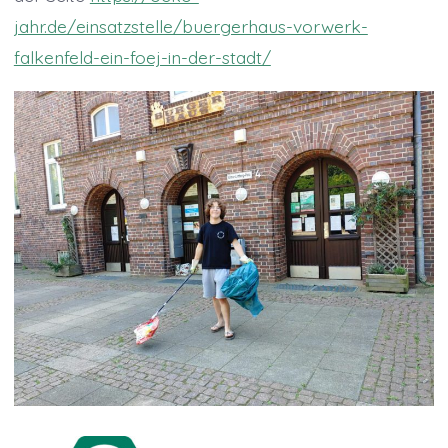
jahr.de/einsatzstelle/buergerhaus-vorwerk-
falkenfeld-ein-foej-in-der-stadt/