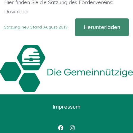
Hier finden Sie die Satzung des Fördervereins:
Download
Herunterladen
Satzung-neu-Stand-August-2019
Impressum
Facebook
Instagram