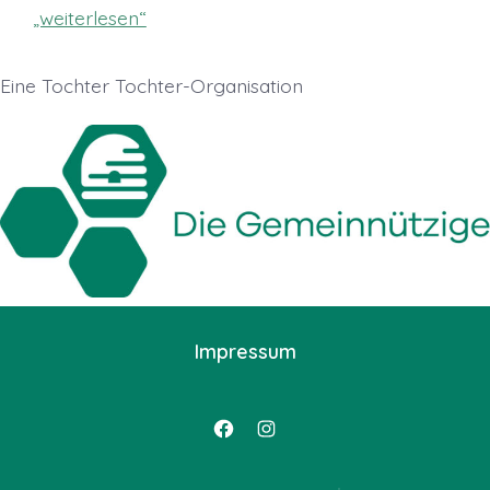
„weiterlesen“
Eine Tochter Tochter-Organisation
Impressum
Facebook
Instagram
in
in