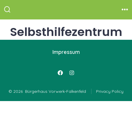
Zum
Inhalt
Suche
Me
ein-/ausblenden
springen
Selbsthilfezentrum
Impressum
Facebook
Instagram
in
in
© 2026
Bürgerhaus Vorwerk-Falkenfeld
Privacy Policy
neuem
neuem
Tab
Tab
öffnen
öffnen