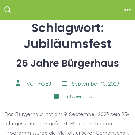
Zum
Inhalt
Suche
Me
ein-/ausblenden
Schlagwort:
springen
Jubiläumsfest
25 Jahre Bürgerhaus
Veröffentlichungsdatum
Beitragsautor
Von
FOEJ
September 10, 2023
Kategorien
In
Über uns
Das Bürgerhaus hat am 9. September 2023 sein 25-
jähriges Jubiläum gefeiert. Mit einem bunten
Programm wurde die Vielfalt unserer Gemeinschaft